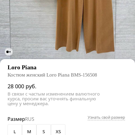
Loro Piana
Костюм женский Loro Piana
BMS-156508
28 000
руб.
В связи с частым изменением валютного
курса, просим вас уточнять финальную
цену у менеджера.
Узнать свой размер
Размер
RUS
L
M
S
XS