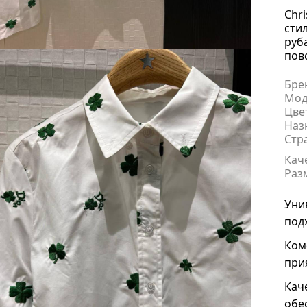
Chr
сти
руб
пов
Бре
Мод
Цве
Наз
Стр
Кач
Раз
Уни
под
Ком
прия
Кач
обе