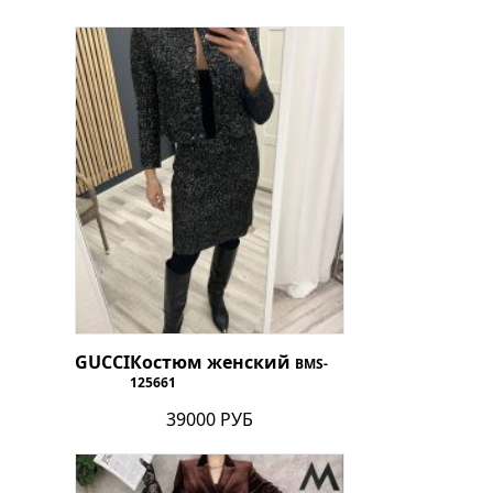
GUCCI
Костюм женский
BMS-
125661
39000 РУБ