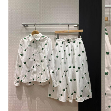
Ювелирные украшения
Кольца
Колье
Браслеты
Серьги
Броши