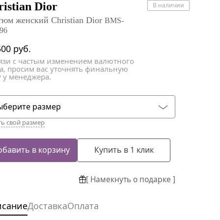
атки
атки
istian Dior
В наличии
тюм женский Christian Dior
BMS-
96
500
руб.
вязи с частым изменением валютного
са, просим вас уточнять финальную
 у менеджера.
ыберите размер
ть свой размер
обавить в корзину
Купить в 1 клик
[ Намекнуть о подарке ]
исание
Доставка
Оплата