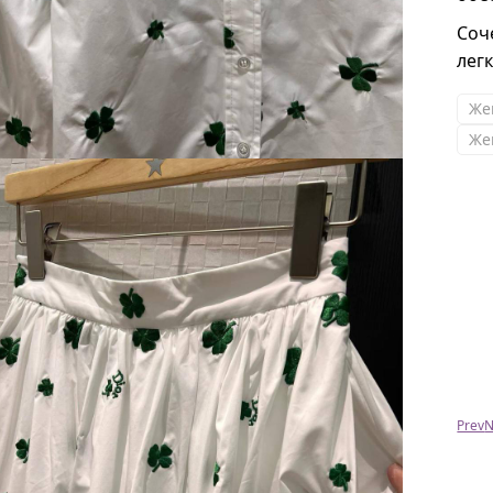
Соч
лег
Же
Же
Елена
Пишу только сейчас отзыв) вчера впервые
одела босоножечки) очень удобные,
стильные, весёленькие)) спасибо)) хочу ещё!!)
Prev
N