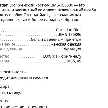
istian Dior женский костюм BMS-156896 — это
льный и элегантный комплект, включающий в себя
ашку и юбку. Он подойдет для создания как
седневных, так и более нарядных образов.
нд
. . . . . . . . . . . . . . . . . . . . . . . . . . . . . . . . . . . . . . . . . . . . . . . . . . . . . .
Christian Dior
ель
. . . . . . . . . . . . . . . . . . . . . . . . . . . . . . . . . . . . . . . . . . . . . . . . . . . . 
BMS-156896
т
. . . . . . . . . . . . . . . . . . . . . . . . . . . . . . . . . . . . . . . . . . . . . . . . . . . . . . .
белый с зеленым принтом
начение
. . . . . . . . . . . . . . . . . . . . . . . . . . . . . . . . . . . . . . . . . . . . . . . .
женская одежда
ана дизайна
. . . . . . . . . . . . . . . . . . . . . . . . . . . . . . . . . . . . . . . . . . . . 
Франция
ество
. . . . . . . . . . . . . . . . . . . . . . . . . . . . . . . . . . . . . . . . . . . . . . . . . . .
LUX, 1:1 к оригиналу
меры
. . . . . . . . . . . . . . . . . . . . . . . . . . . . . . . . . . . . . . . . . . . . . . . . . . . 
L, M, S, XS
версальность
ходит для разных случаев.
форт
тен к телу.
ество
спечивает долговечность.