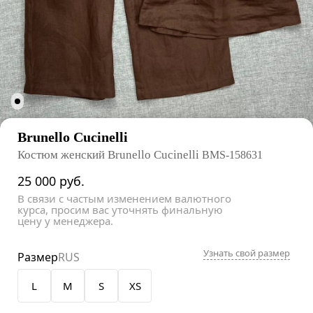
Brunello Cucinelli
Костюм женский Brunello Cucinelli
BMS-158631
25 000
руб.
В связи с частым изменением валютного
курса, просим вас уточнять финальную
цену у менеджера.
Узнать свой размер
Размер
RUS
L
M
S
XS