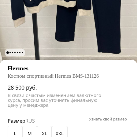
Hermes
Костюм спортивный Hermes
BMS-131126
28 500
руб.
В связи с частым изменением валютного
курса, просим вас уточнять финальную
цену у менеджера.
Узнать свой размер
Размер
RUS
L
M
XL
XXL