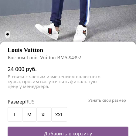
Louis Vuitton
Костюм Louis Vuitton
BMS-94392
24 000
руб.
В связи с частым изменением валютного
курса, просим вас уточнять финальную
цену у менеджера.
Узнать свой размер
Размер
RUS
L
M
XL
XXL
Добавить в корзину