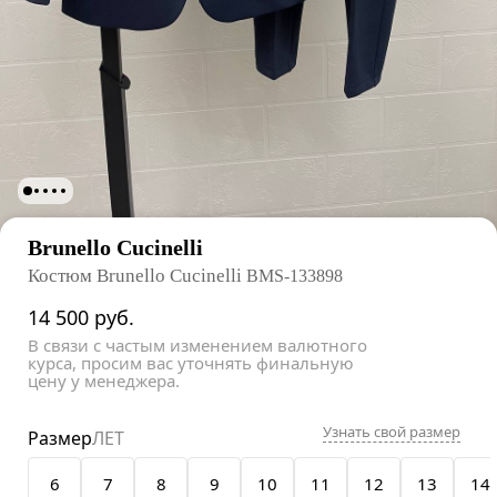
Brunello Cucinelli
Костюм Brunello Cucinelli
BMS-133898
14 500
руб.
В связи с частым изменением валютного
курса, просим вас уточнять финальную
цену у менеджера.
Узнать свой размер
Размер
ЛЕТ
6
7
8
9
10
11
12
13
14