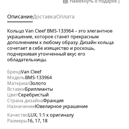
[ Намекнуть о подарке ]
Описание
Доставка
Оплата
Кольцо Van Cleef BMS-133964 – это элегантное
украшение, которое станет прекрасным
дополнением к любому образу. Дизайн кольца
сочетает в себе изящество и роскошь,
подчеркивая утонченный вкус его
обладательницы.
Бренд
Van Cleef
Модель
BMS-133964
Материал
Золото
Вставки
Бриллианты
Цвет
Серебристый
Страна дизайна
Франция
Назначение
Ювелирное украшение
Качество
LUX, 1:1 к оригиналу
Размеры
16, 17, 18