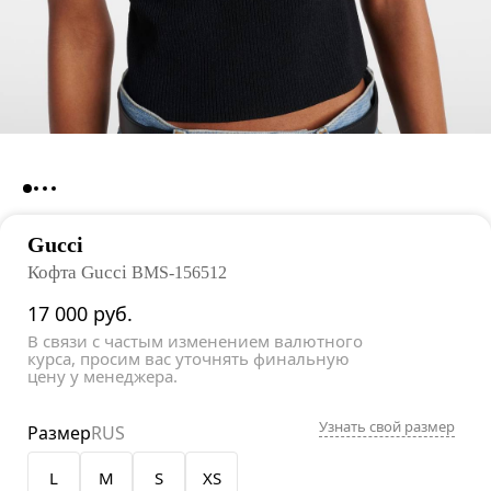
Gucci
Кофта Gucci
BMS-156512
17 000
руб.
В связи с частым изменением валютного
курса, просим вас уточнять финальную
цену у менеджера.
Узнать свой размер
Размер
RUS
L
M
S
XS