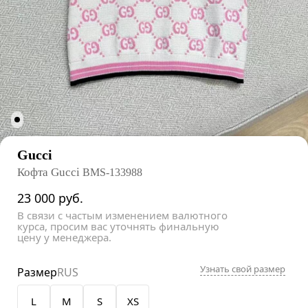
Gucci
Кофта Gucci
BMS-133988
23 000
руб.
В связи с частым изменением валютного
курса, просим вас уточнять финальную
цену у менеджера.
Узнать свой размер
Размер
RUS
L
M
S
XS