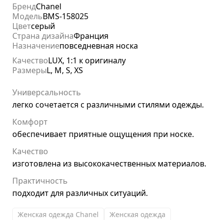
Бренд
Chanel
Модель
BMS-158025
Цвет
серый
Страна дизайна
Франция
Назначение
повседневная носка
Качество
LUX, 1:1 к оригиналу
Размеры
L, M, S, XS
Универсальность
легко сочетается с различными стилями одежды.
Комфорт
обеспечивает приятные ощущения при носке.
Качество
изготовлена из высококачественных материалов.
Практичность
подходит для различных ситуаций.
Женская одежда Chanel
Женская одежда