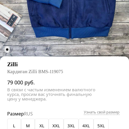
Zilli
Кардиган Zilli
BMS-119075
79 000
руб.
В связи с частым изменением валютного
курса, просим вас уточнять финальную
цену у менеджера.
Узнать свой размер
Размер
RUS
L
M
XL
XXL
3XL
4XL
5XL