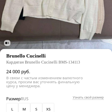
Brunello Cucinelli
Кардиган Brunello Cucinelli
BMS-134113
24 000
руб.
В связи с частым изменением валютного
курса, просим вас уточнять финальную
цену у менеджера.
Узнать свой размер
Размер
RUS
L
M
S
XS