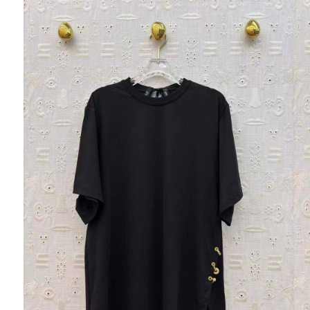
Ювелирные украшения
Кольца
Колье
Браслеты
Серьги
Броши