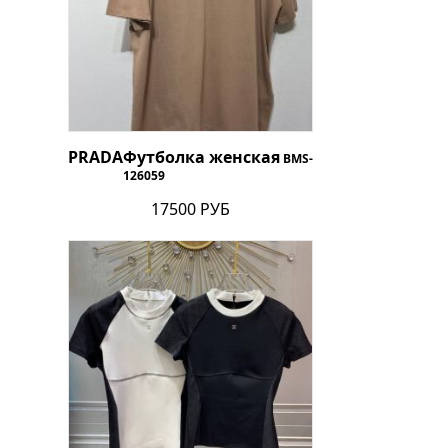
PRADA
Футболка женская
BMS-
126059
17500 РУБ