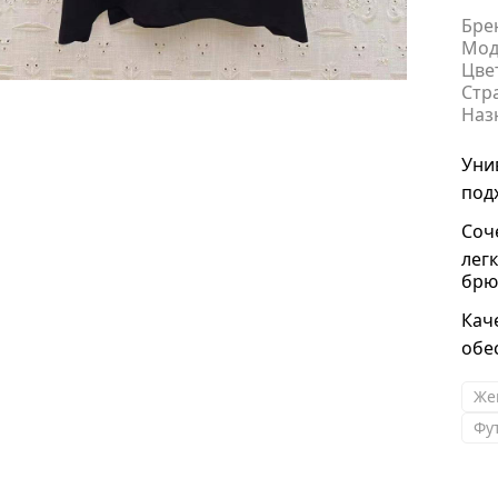
Бре
Мод
Цве
Стр
Наз
Уни
под
Соч
лег
брю
Кач
обе
Же
Фу