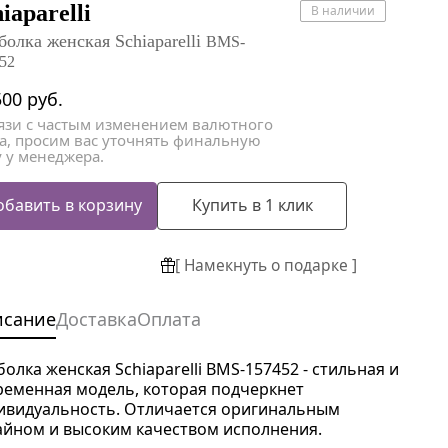
атки
атки
iaparelli
В наличии
болка женская Schiaparelli
BMS-
52
500
руб.
вязи с частым изменением валютного
са, просим вас уточнять финальную
 у менеджера.
обавить в корзину
Купить в 1 клик
[ Намекнуть о подарке ]
исание
Доставка
Оплата
болка женская Schiaparelli BMS-157452 - стильная и
ременная модель, которая подчеркнет
ивидуальность. Отличается оригинальным
айном и высоким качеством исполнения.