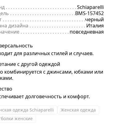
нд
. . . . . . . . . . . . . . . . . . . . . . . . . . . . . . . . . . . . . . . . . . . . . . . . . . . . . .
Schiaparelli
ель
. . . . . . . . . . . . . . . . . . . . . . . . . . . . . . . . . . . . . . . . . . . . . . . . . . . . 
BMS-157452
т
. . . . . . . . . . . . . . . . . . . . . . . . . . . . . . . . . . . . . . . . . . . . . . . . . . . . . . .
черный
ана дизайна
. . . . . . . . . . . . . . . . . . . . . . . . . . . . . . . . . . . . . . . . . . . . 
Италия
начение
. . . . . . . . . . . . . . . . . . . . . . . . . . . . . . . . . . . . . . . . . . . . . . . .
повседневная
версальность
ходит для различных стилей и случаев.
етание с другой одеждой
ко комбинируется с джинсами, юбками или
ками.
ество
спечивает долговечность и комфорт.
нская одежда Schiaparelli
Женская одежда
тболки женские