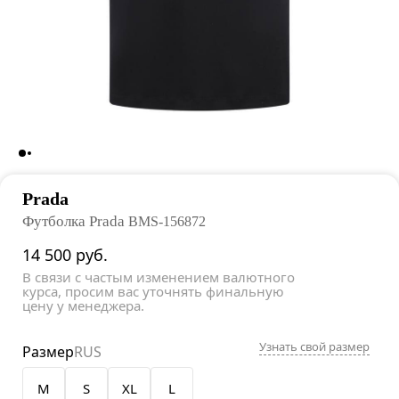
Prada
Футболка Prada
BMS-156872
14 500
руб.
В связи с частым изменением валютного
курса, просим вас уточнять финальную
цену у менеджера.
Узнать свой размер
Размер
RUS
M
S
XL
L