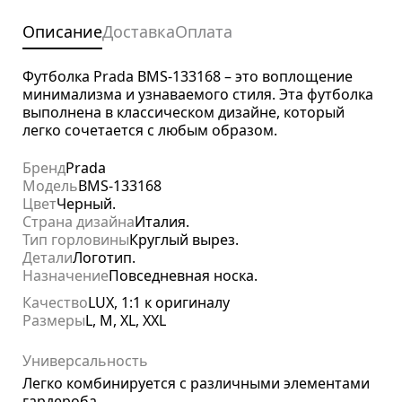
Описание
Доставка
Оплата
Футболка Prada BMS-133168 – это воплощение
минимализма и узнаваемого стиля. Эта футболка
выполнена в классическом дизайне, который
легко сочетается с любым образом.
Бренд
Prada
Модель
BMS-133168
Цвет
Черный.
Страна дизайна
Италия.
Тип горловины
Круглый вырез.
Детали
Логотип.
Назначение
Повседневная носка.
Качество
LUX, 1:1 к оригиналу
Размеры
L, M, XL, XXL
Универсальность
Легко комбинируется с различными элементами
гардероба.