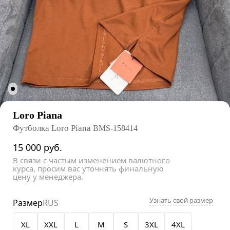
Loro Piana
Футболка Loro Piana
BMS-158414
15 000
руб.
В связи с частым изменением валютного
курса, просим вас уточнять финальную
цену у менеджера.
Узнать свой размер
Размер
RUS
XL
XXL
L
M
S
3XL
4XL