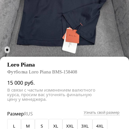
Loro Piana
Футболка Loro Piana
BMS-158408
15 000
руб.
В связи с частым изменением валютного
курса, просим вас уточнять финальную
цену у менеджера.
Узнать свой размер
Размер
RUS
L
M
S
XL
XXL
3XL
4XL