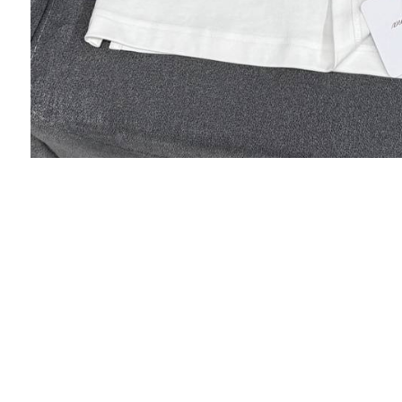
Роман
Привезти вчера ботинки LP , качеством
доволен ! Спасибо , что передали 2 размера ,
выбрал те что больше .