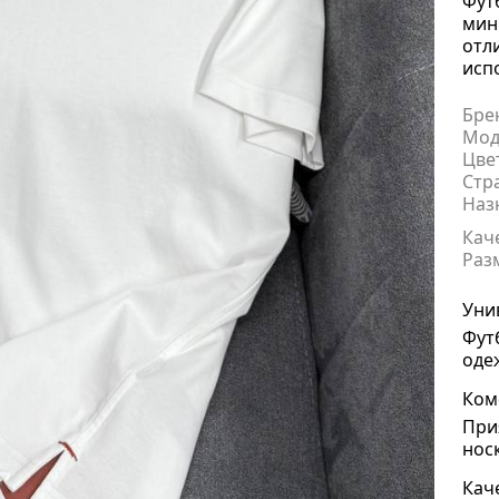
Фут
мин
отл
исп
Бре
Мод
Цве
Стр
Наз
Кач
Раз
Уни
Фут
оде
Ком
При
нос
Кач