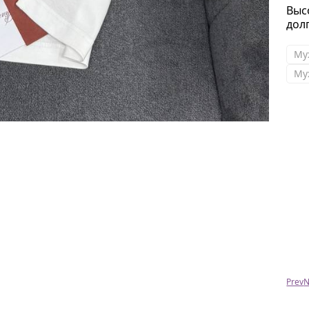
Выс
дол
Му
Му
Татьяна
Спасибо огромное! Заказала часы в Санкт-
Петербург ! Качество супер! Заказывайте, не
пожалеете! Я точно еще закажу! Спасибо за
честность!
Prev
N