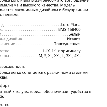
болка Loro Piana BMS-158406 – это воплощение
имализма и высокого качества. Модель
ичается лаконичным дизайном и безупречным
олнением.
нд
. . . . . . . . . . . . . . . . . . . . . . . . . . . . . . . . . . . . . . . . . . . . . . . . . . . . . .
Loro Piana
ель
. . . . . . . . . . . . . . . . . . . . . . . . . . . . . . . . . . . . . . . . . . . . . . . . . . . . 
BMS-158406
т
. . . . . . . . . . . . . . . . . . . . . . . . . . . . . . . . . . . . . . . . . . . . . . . . . . . . . . .
Белый
ана дизайна
. . . . . . . . . . . . . . . . . . . . . . . . . . . . . . . . . . . . . . . . . . . . 
Италия
начение
. . . . . . . . . . . . . . . . . . . . . . . . . . . . . . . . . . . . . . . . . . . . . . . .
Повседневная
ество
. . . . . . . . . . . . . . . . . . . . . . . . . . . . . . . . . . . . . . . . . . . . . . . . . . .
LUX, 1:1 к оригиналу
меры
. . . . . . . . . . . . . . . . . . . . . . . . . . . . . . . . . . . . . . . . . . . . . . . . . . . 
M, S, XL, XXL, L, 3XL, 4XL
версальность
болка легко сочетается с различными стилями
жды.
форт
ятный к телу материал обеспечивает удобство в
ке.
ество