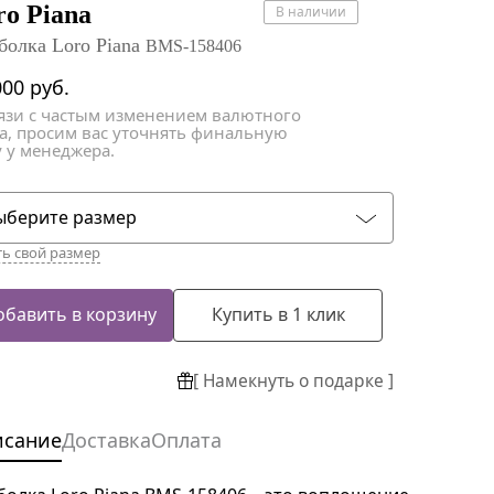
атки
атки
ro Piana
В наличии
болка Loro Piana
BMS-158406
000
руб.
вязи с частым изменением валютного
са, просим вас уточнять финальную
 у менеджера.
ыберите размер
ть свой размер
обавить в корзину
Купить в 1 клик
[ Намекнуть о подарке ]
исание
Доставка
Оплата