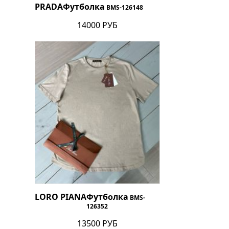
PRADA
Футболка
BMS-126148
14000 РУБ
LORO PIANA
Футболка
BMS-
126352
13500 РУБ