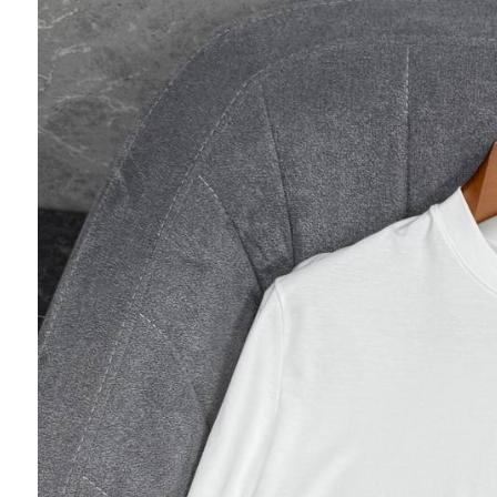
Ювелирные украшения
Кольца
Колье
Браслеты
Серьги
Броши