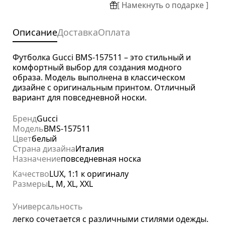
[ Намекнуть о подарке ]
Описание
Доставка
Оплата
Футболка Gucci BMS-157511 – это стильный и
комфортный выбор для создания модного
образа. Модель выполнена в классическом
дизайне с оригинальным принтом. Отличный
вариант для повседневной носки.
Бренд
Gucci
Модель
BMS-157511
Цвет
белый
Страна дизайна
Италия
Назначение
повседневная носка
Качество
LUX, 1:1 к оригиналу
Размеры
L, M, XL, XXL
Универсальность
легко сочетается с различными стилями одежды.