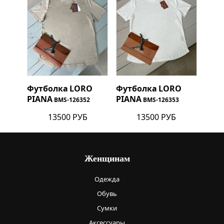
Футболка
LORO
Футболка
LORO
PIANA
PIANA
BMS-126352
BMS-126353
13500 РУБ
13500 РУБ
Женщинам
Одежда
Обувь
Сумки
Аксессуары