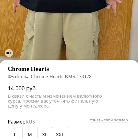
Chrome Hearts
Футболка Chrome Hearts
BMS-133178
14 000
руб.
В связи с частым изменением валютного
курса, просим вас уточнять финальную
цену у менеджера.
Узнать свой размер
Размер
RUS
L
M
XL
XXL