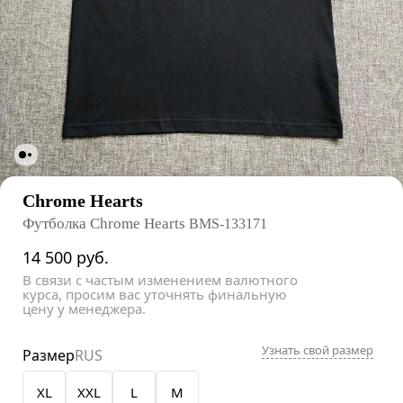
Chrome Hearts
Футболка Chrome Hearts
BMS-133171
14 500
руб.
В связи с частым изменением валютного
курса, просим вас уточнять финальную
цену у менеджера.
Узнать свой размер
Размер
RUS
XL
XXL
L
M