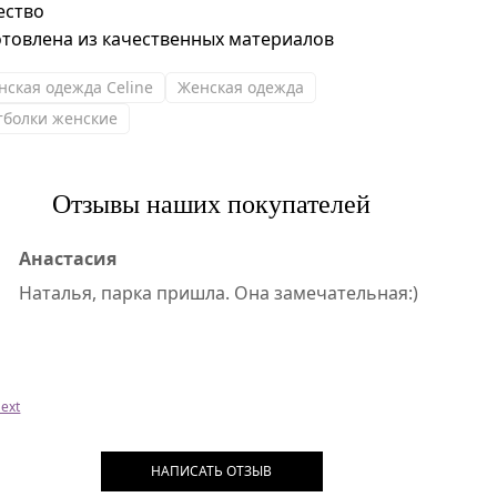
ество
отовлена из качественных материалов
нская одежда Celine
Женская одежда
тболки женские
Отзывы наших покупателей
Анастасия
Наталья, парка пришла. Она замечательная:)
ext
НАПИСАТЬ ОТЗЫВ