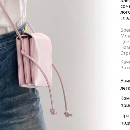
Эле
соч
лог
соз
Бре
Мод
Цве
Наз
Стр
Кач
Раз
Уни
лег
Ком
при
Пра
под