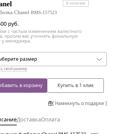
атки
атки
anel
В наличии
болка Chanel
BMS-157523
500
руб.
вязи с частым изменением валютного
са, просим вас уточнять финальную
 у менеджера.
ыберите размер
ть свой размер
обавить в корзину
Купить в 1 клик
[ Намекнуть о подарке ]
исание
Доставка
Оплата