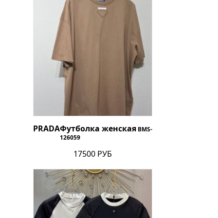
PRADA
Футболка женская
BMS-
126059
17500 РУБ