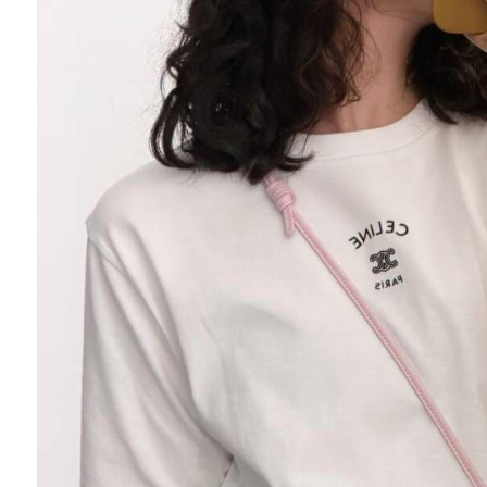
Ювелирные украшения
Кольца
Колье
Браслеты
Серьги
Броши