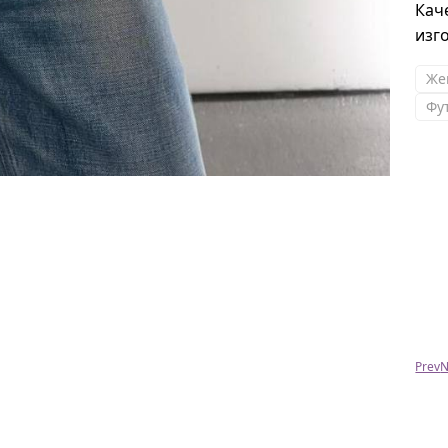
Кач
изг
Же
Фу
Светлана М.
Сегодня получила пальто и осталась очень
довольна.Была удивлена,что ответы на
вопросы поступают практически
моментально!Качественный пошив, размер в
размер.
Анна
Prev
N
Заказала сапоги Hermes) Очень довольна,
качество отличное и выглядят просто
шикарно. Спасибо большое )))