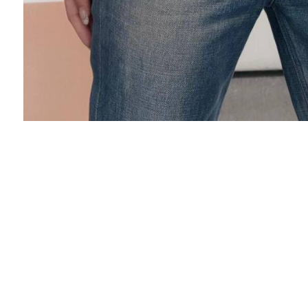
Вероника
Здравствуйте, девочки! Курточкой я очень-
очень довольна, всё подошло, как по мне
сшита. И качество отличное, и фасон, ну все
изумительно! Спасибо вам огромное!!!
Анастасия
Наталья, парка пришла. Она замечательная:)