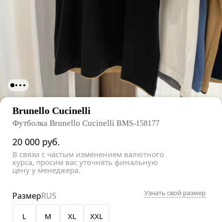
Brunello Cucinelli
Футболка Brunello Cucinelli
BMS-158177
20 000
руб.
В связи с частым изменением валютного
курса, просим вас уточнять финальную
цену у менеджера.
Узнать свой размер
Размер
RUS
L
M
XL
XXL