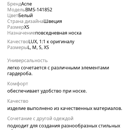
Бренд
Acne
Модель
BMS-141852
Цвет
Белый
Страна дизайна
Швеция
Размер
XS
Назначение
повседневная носка
Качество
LUX, 1:1 к оригиналу
Размеры
L, M, S, XS
Универсальность
легко сочетается с различными элементами
гардероба.
Комфорт
обеспечивает удобство при носке.
Качество
изделие выполнено из качественных материалов.
Сочетание с другой одеждой
подходит для создания разнообразных стильных