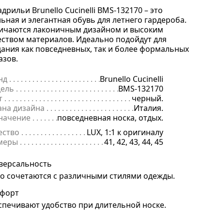
дрильи Brunello Cucinelli BMS-132170 – это
льная и элегантная обувь для летнего гардероба.
ичаются лаконичным дизайном и высоким
еством материалов. Идеально подойдут для
дания как повседневных, так и более формальных
азов.
нд
. . . . . . . . . . . . . . . . . . . . . . . . . . . . . . . . . . . . . . . . . . . . . . . . . . . . . .
Brunello Cucinelli
ель
. . . . . . . . . . . . . . . . . . . . . . . . . . . . . . . . . . . . . . . . . . . . . . . . . . . . 
BMS-132170
т
. . . . . . . . . . . . . . . . . . . . . . . . . . . . . . . . . . . . . . . . . . . . . . . . . . . . . . .
черный.
ана дизайна
. . . . . . . . . . . . . . . . . . . . . . . . . . . . . . . . . . . . . . . . . . . . 
Италия.
начение
. . . . . . . . . . . . . . . . . . . . . . . . . . . . . . . . . . . . . . . . . . . . . . . .
повседневная носка, отдых.
ество
. . . . . . . . . . . . . . . . . . . . . . . . . . . . . . . . . . . . . . . . . . . . . . . . . . .
LUX, 1:1 к оригиналу
меры
. . . . . . . . . . . . . . . . . . . . . . . . . . . . . . . . . . . . . . . . . . . . . . . . . . . 
41, 42, 43, 44, 45
версальность
ко сочетаются с различными стилями одежды.
форт
спечивают удобство при длительной носке.