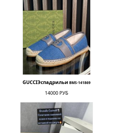
GUCCI
Эспадрильи
BMS-141869
14000 РУБ