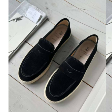
Ювелирные украшения
Кольца
Колье
Браслеты
Серьги
Броши