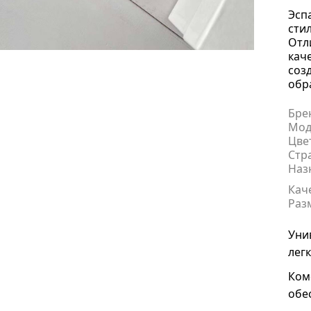
Эспа
сти
Отл
кач
соз
обр
Бре
Мод
Цве
Стр
Наз
Кач
Раз
Уни
лег
Ком
обе