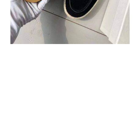
Анна
Безумно рада, что есть такой магазин, не
первый раз заказываю ,все вещи идеально
подошли по размеру и по качеству.
Благодарна Вам за Вашу работу. Я Вас люблю.