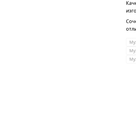
Кач
изг
Соч
отл
Муж
Му
Му
Виктория,Москва
Добрый день! Спасибо за шубку!!!Очень
понравилась.