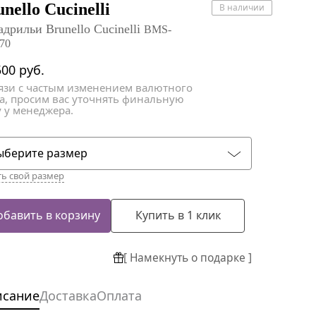
атки
атки
nello Cucinelli
В наличии
адрильи Brunello Cucinelli
BMS-
70
500
руб.
вязи с частым изменением валютного
са, просим вас уточнять финальную
 у менеджера.
ыберите размер
ть свой размер
обавить в корзину
Купить в 1 клик
[ Намекнуть о подарке ]
исание
Доставка
Оплата