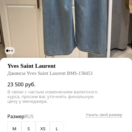
Yves Saint Laurent
Джинсы Yves Saint Laurent
BMS-158453
23 500
руб.
В связи с частым изменением валютного
курса, просим вас уточнять финальную
цену у менеджера.
Узнать свой размер
Размер
RUS
M
S
XS
L