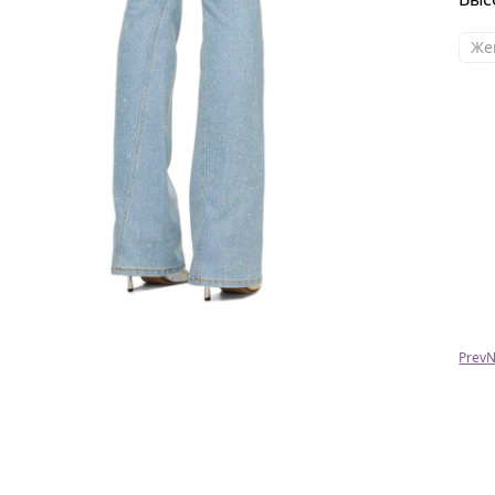
Же
Алина,Санкт-Петербург
Наталья,спасибо большое тебе за вещи и за
твое отношение к делу!вещи превосходного
качества,а твоя доброта,честность и
отзывчивость дают неоспоримые
преимущества перед другими .Спасибо тебе
за все!!
Ольга
Prev
N
Купила оправы Chanel , красота ! Спасибо за
Вашу работу и прекрасное качество ! Теперь
только у Вас буду заказывать !