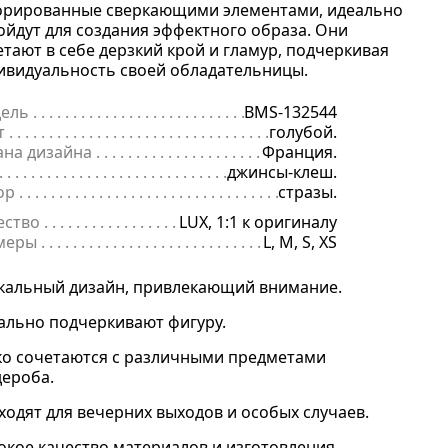
орированные сверкающими элементами, идеально
ойдут для создания эффектного образа. Они
етают в себе дерзкий крой и гламур, подчеркивая
ивидуальность своей обладательницы.
ель
. . . . . . . . . . . . . . . . . . . . . . . . . . . . . . . . . . . . . . . . . . . . . . . . . . . . 
BMS-132544
т
. . . . . . . . . . . . . . . . . . . . . . . . . . . . . . . . . . . . . . . . . . . . . . . . . . . . . . .
голубой.
ана дизайна
. . . . . . . . . . . . . . . . . . . . . . . . . . . . . . . . . . . . . . . . . . . . 
Франция.
 . . . . . . . . . . . . . . . . . . . . . . . . . . . . . . . . . . . . . . . . . . . . . . . . . . . . . . . 
джинсы-клеш.
ор
. . . . . . . . . . . . . . . . . . . . . . . . . . . . . . . . . . . . . . . . . . . . . . . . . . . . . .
стразы.
ество
. . . . . . . . . . . . . . . . . . . . . . . . . . . . . . . . . . . . . . . . . . . . . . . . . . .
LUX, 1:1 к оригиналу
меры
. . . . . . . . . . . . . . . . . . . . . . . . . . . . . . . . . . . . . . . . . . . . . . . . . . . 
L, M, S, XS
кальный дизайн, привлекающий внимание.
ально подчеркивают фигуру.
ко сочетаются с различными предметами
дероба.
ходят для вечерних выходов и особых случаев.
окое качество материалов и изготовления.