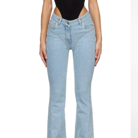
Ювелирные украшения
Кольца
Колье
Браслеты
Серьги
Броши