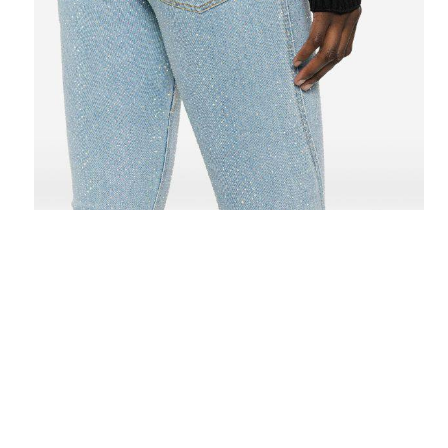
Вероника
Спасибо магазину, менеджерам за
доставленное удовольствие. Заказываю
вторую вещь, но думаю на этом не
остановлюсь. спасибо за работу!
Татьяна
Добрый день!Все получила.Обувь очень
стильная,размер прям мой,качество на
высоте.Украшение очень красивое и
оригинальное.Вещи смотрятся круче, чем на
фото.)