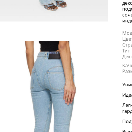
дек
под
соч
инд
Мод
Цве
Стр
Тип
.
Дек
Кач
Раз
Уни
Иде
Лег
гар
Под
Выс