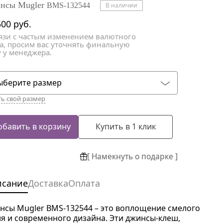
атки
атки
нсы Mugler
BMS-132544
В наличии
500
руб.
вязи с частым изменением валютного
са, просим вас уточнять финальную
 у менеджера.
ыберите размер
ть свой размер
обавить в корзину
Купить в 1 клик
[ Намекнуть о подарке ]
исание
Доставка
Оплата
нсы Mugler BMS-132544 – это воплощение смелого
ля и современного дизайна. Эти джинсы-клеш,