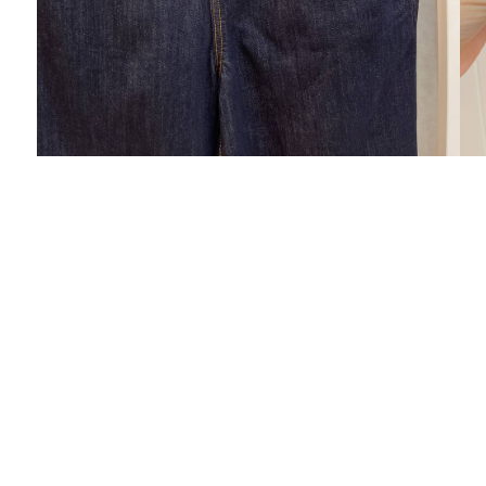
Елена
Заказала недавно платье , ассортимент
широкий да и качество отличное , легко
подобрать то что нужно.