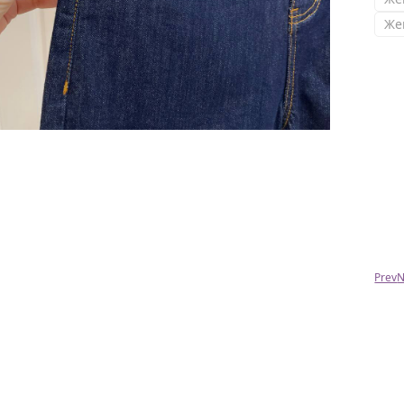
Же
Римма
Доброжелательны с каждым клиентом.
Ненавязчиво посоветуют в выборе и по
размерам, всегда в точку. Я очень рада, что
работаю с вами. ОГРОМНОЕ СПАСИБО. ВЫ
СУПЕР весь ваш коллектив.
Prev
N