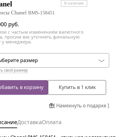
атки
атки
anel
В наличии
нсы Chanel
BMS-158451
000
руб.
вязи с частым изменением валютного
са, просим вас уточнять финальную
 у менеджера.
ыберите размер
ть свой размер
обавить в корзину
Купить в 1 клик
[ Намекнуть о подарке ]
исание
Доставка
Оплата