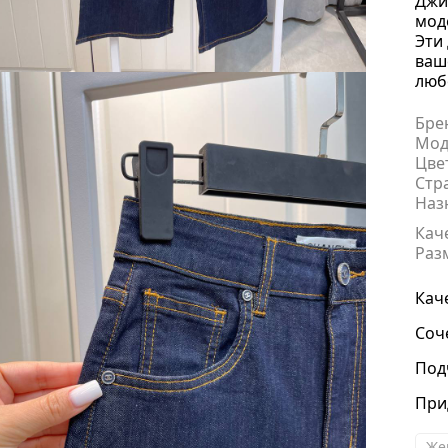
Джи
мод
Эти
ваш
люб
Бре
Мод
Цве
Стр
Наз
Кач
Раз
Кач
Соч
Под
При
Же