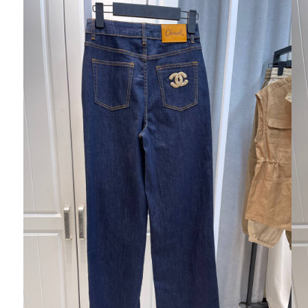
Ювелирные украшения
Кольца
Колье
Браслеты
Серьги
Броши