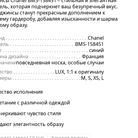
нсы Chanel BMS-158451 – стильная и элегантная
ель, которая подчеркнет ваш безупречный вкус.
 джинсы станут прекрасным дополнением к
ему гардеробу, добавляя изысканности и шарма
ому образу.
нд
. . . . . . . . . . . . . . . . . . . . . . . . . . . . . . . . . . . . . . . . . . . . . . . . . . . . . .
Chanel
ель
. . . . . . . . . . . . . . . . . . . . . . . . . . . . . . . . . . . . . . . . . . . . . . . . . . . . 
BMS-158451
т
. . . . . . . . . . . . . . . . . . . . . . . . . . . . . . . . . . . . . . . . . . . . . . . . . . . . . . .
синий
ана дизайна
. . . . . . . . . . . . . . . . . . . . . . . . . . . . . . . . . . . . . . . . . . . . 
Франция
начение
повседневная носка, особые случаи
. . . . . . . . . . . . . . . . . . . . . . . . . . . . . . . . . . . . . . . . . . . . . . . .
ество
. . . . . . . . . . . . . . . . . . . . . . . . . . . . . . . . . . . . . . . . . . . . . . . . . . .
LUX, 1:1 к оригиналу
меры
. . . . . . . . . . . . . . . . . . . . . . . . . . . . . . . . . . . . . . . . . . . . . . . . . . . 
M, S, XS, L
ество исполнения
етание с различной одеждой
черкивают чувство стиля
дают элегантность образу
нская одежда Chanel
Женские джинсы