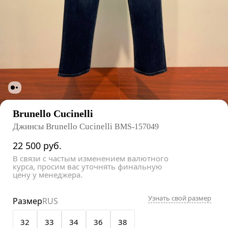
Brunello Cucinelli
Джинсы Brunello Cucinelli
BMS-157049
22 500
руб.
В связи с частым изменением валютного
курса, просим вас уточнять финальную
цену у менеджера.
Узнать свой размер
Размер
RUS
32
33
34
36
38