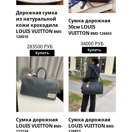
Дорожная сумка
из натуральной
Сумка дорожная
кожи крокодила
50см
LOUIS
LOUIS VUITTON
BMS-
VUITTON
BMS-126663
126010
34000 РУБ
283500 РУБ
Купить
Купить
Сумка дорожная
Сумка дорожная
LOUIS VUITTON
LOUIS VUITTON
BMS-
BMS-
127134
129857