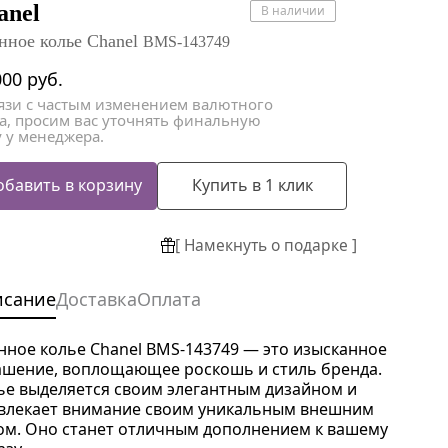
атки
атки
anel
В наличии
нное колье Chanel
BMS-143749
000
руб.
вязи с частым изменением валютного
са, просим вас уточнять финальную
 у менеджера.
обавить в корзину
Купить в 1 клик
[ Намекнуть о подарке ]
исание
Доставка
Оплата
нное колье Chanel BMS-143749 — это изысканное
ашение, воплощающее роскошь и стиль бренда.
ье выделяется своим элегантным дизайном и
влекает внимание своим уникальным внешним
ом. Оно станет отличным дополнением к вашему