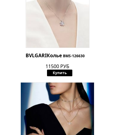
BVLGARI
Колье
BMS-126630
11500 РУБ
Купить