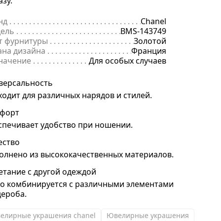
азу.
нд
. . . . . . . . . . . . . . . . . . . . . . . . . . . . . . . . . . . . . . . . . . . . . . . . . . . . . .
Chanel
ель
. . . . . . . . . . . . . . . . . . . . . . . . . . . . . . . . . . . . . . . . . . . . . . . . . . . . 
BMS-143749
т фурнитуры
. . . . . . . . . . . . . . . . . . . . . . . . . . . . . . . . . . . . . . . . . . . .
Золотой
ана дизайна
. . . . . . . . . . . . . . . . . . . . . . . . . . . . . . . . . . . . . . . . . . . . 
Франция
начение
. . . . . . . . . . . . . . . . . . . . . . . . . . . . . . . . . . . . . . . . . . . . . . . .
Для особых случаев
версальность
ходит для различных нарядов и стилей.
форт
спечивает удобство при ношении.
ество
олнено из высококачественных материалов.
етание с другой одеждой
ко комбинируется с различными элементами
дероба.
елирные украшения chanel
Ювелирные украшения