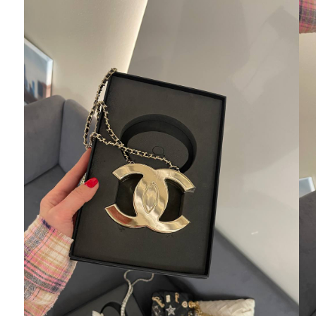
Ювелирные украшения
Кольца
Колье
Браслеты
Серьги
Броши