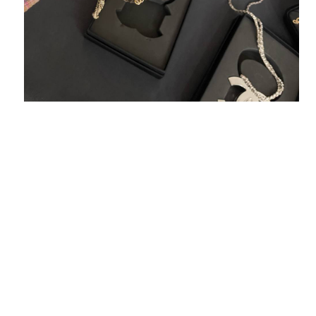
ВАЛЕРИЯ
Получила свой заказ с этого магазина! Вещи
отличные, очень качественный пошив, яркие
цвета, все бережно и надежно упаковано.
Сергей
Спасибо за терпение и индивидуальный
подход к вашим клиентам.