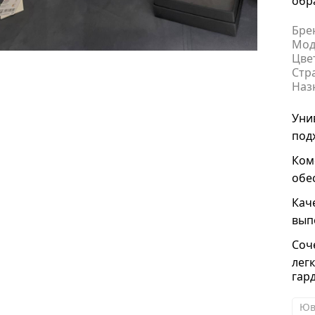
обр
Бре
Мод
Цве
Стр
Наз
Уни
под
Ком
обе
Кач
вып
Соч
лег
гар
Юв