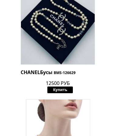
CHANEL
Бусы
BMS-126629
12500 РУБ
Купить