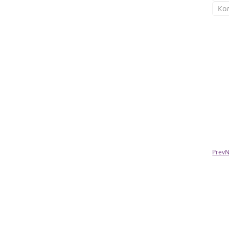
Ко
Игорь
Наталья,портмоне отличное!!!Спасибо
большое!
Prev
N