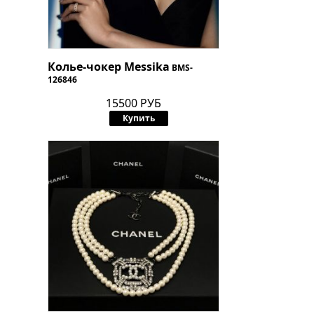
Колье-чокер Messika
BMS-
126846
15500 РУБ
Купить