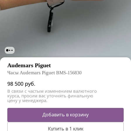
Audemars Piguet
Часы Audemars Piguet
BMS-156830
98 500
руб.
В связи с частым изменением валютного
курса, просим вас уточнять финальную
цену у менеджера.
Добавить в корзину
Купить в 1 клик