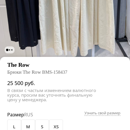
The Row
Брюки The Row
BMS-158437
25 500
руб.
В связи с частым изменением валютного
курса, просим вас уточнять финальную
цену у менеджера.
Узнать свой размер
Размер
RUS
L
M
S
XS