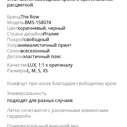
расцветкой.
Бренд
The Row
Модель
BMS-158074
Цвет
коричневый, черный
Страна дизайна
Италия
Покрой
свободный
Узор
анималистичный принт
Сезон
всесезонный
Детали
эластичный пояс
Качество
LUX, 1:1 к оригиналу
Размеры
L, M, S, XS
Комфорт при носке благодаря свободному крою
Универсальность
подходят для разных случаев
Легко сочетаются с различными элементами
гардероба
Привлекательный внешний вид