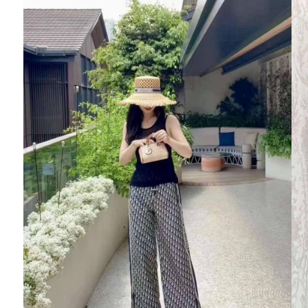
Ювелирные украшения
Кольца
Колье
Браслеты
Серьги
Броши