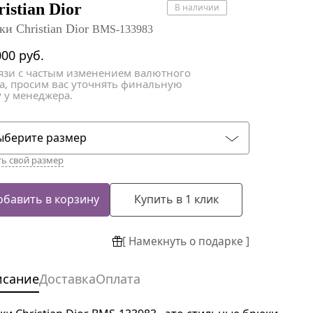
атки
атки
istian Dior
В наличии
ки Christian Dior
BMS-133983
000
руб.
вязи с частым изменением валютного
са, просим вас уточнять финальную
 у менеджера.
ыберите размер
ть свой размер
обавить в корзину
Купить в 1 клик
[ Намекнуть о подарке ]
исание
Доставка
Оплата