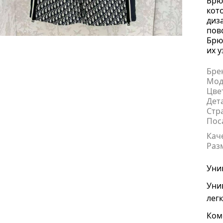
Брю
кот
диз
пов
Брю
их 
Бре
Мод
Цве
Дет
Стр
Пос
Кач
Раз
Уни
Уни
лег
Ком