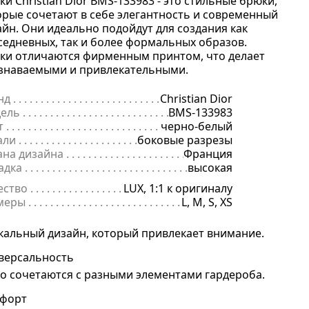
ки Christian Dior BMS-133983 - это стильные брюки,
орые сочетают в себе элегантность и современный
айн. Они идеально подойдут для создания как
седневных, так и более формальных образов.
ки отличаются фирменным принтом, что делает
узнаваемыми и привлекательными.
нд
. . . . . . . . . . . . . . . . . . . . . . . . . . . . . . . . . . . . . . . . . . . . . . . . . . . . . .
Christian Dior
ель
. . . . . . . . . . . . . . . . . . . . . . . . . . . . . . . . . . . . . . . . . . . . . . . . . . . . 
BMS-133983
т
. . . . . . . . . . . . . . . . . . . . . . . . . . . . . . . . . . . . . . . . . . . . . . . . . . . . . . .
черно-белый
али
. . . . . . . . . . . . . . . . . . . . . . . . . . . . . . . . . . . . . . . . . . . . . . . . . . . . .
боковые разрезы
ана дизайна
. . . . . . . . . . . . . . . . . . . . . . . . . . . . . . . . . . . . . . . . . . . . 
Франция
адка
. . . . . . . . . . . . . . . . . . . . . . . . . . . . . . . . . . . . . . . . . . . . . . . . . . . .
высокая
ество
. . . . . . . . . . . . . . . . . . . . . . . . . . . . . . . . . . . . . . . . . . . . . . . . . . .
LUX, 1:1 к оригиналу
меры
. . . . . . . . . . . . . . . . . . . . . . . . . . . . . . . . . . . . . . . . . . . . . . . . . . . 
L, M, S, XS
кальный дизайн, который привлекает внимание.
версальность
ко сочетаются с разными элементами гардероба.
форт