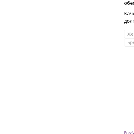
обе
Кач
дол
Же
Бр
Татьяна
В этот раз приобрела два платья, цвета
бомбические. Девочки очень вежливые,
помогают, подсказывают, советуют, просто
УМНИЧКИ. Спасибо, я довольна !
Prev
N