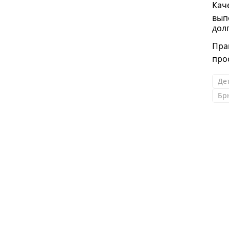
Кач
вып
дол
Пра
про
Де
Бр
Ольга
Сарафаны шикарные! Хочется купить сразу
все! Купила платье- полное соответствие
качества и размера! Думаю, сделаю здесь
еще не одну покупку этим летом!