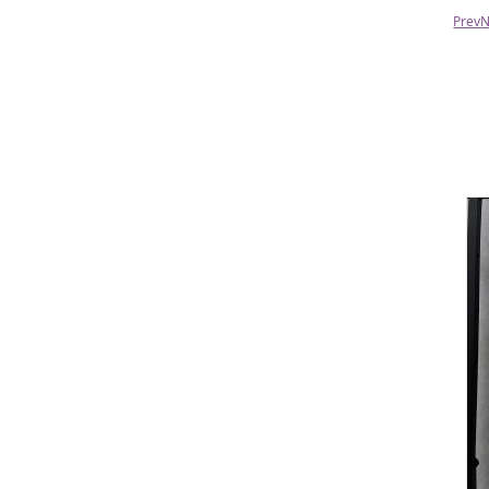
Prev
N