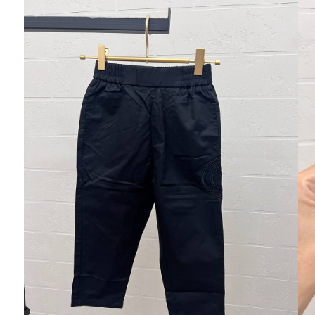
Ювелирные украшения
Кольца
Колье
Браслеты
Серьги
Броши