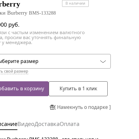
атки
атки
rberry
В наличии
ки Burberry
BMS-133288
000
руб.
вязи с частым изменением валютного
са, просим вас уточнять финальную
 у менеджера.
ыберите размер
ть свой размер
обавить в корзину
Купить в 1 клик
[ Намекнуть о подарке ]
исание
Видео
Доставка
Оплата