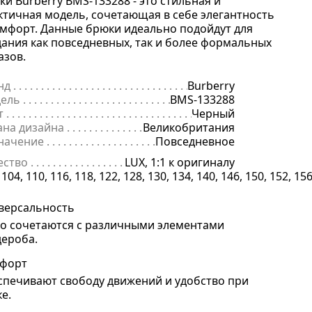
ки Burberry BMS-133288 - это стильная и
ктичная модель, сочетающая в себе элегантность
омфорт. Данные брюки идеально подойдут для
дания как повседневных, так и более формальных
азов.
нд
. . . . . . . . . . . . . . . . . . . . . . . . . . . . . . . . . . . . . . . . . . . . . . . . . . . . . .
Burberry
ель
. . . . . . . . . . . . . . . . . . . . . . . . . . . . . . . . . . . . . . . . . . . . . . . . . . . . 
BMS-133288
т
. . . . . . . . . . . . . . . . . . . . . . . . . . . . . . . . . . . . . . . . . . . . . . . . . . . . . . .
Черный
ана дизайна
. . . . . . . . . . . . . . . . . . . . . . . . . . . . . . . . . . . . . . . . . . . . 
Великобритания
начение
. . . . . . . . . . . . . . . . . . . . . . . . . . . . . . . . . . . . . . . . . . . . . . . .
Повседневное
ество
. . . . . . . . . . . . . . . . . . . . . . . . . . . . . . . . . . . . . . . . . . . . . . . . . . .
LUX, 1:1 к оригиналу
меры
 104, 110, 116, 118, 122, 128, 130, 134, 140, 146, 150, 152, 15
. . . . . . . . . . . . . . . . . . . . . . . . . . . . . . . . . . . . . . . . . . . . . . . . . . . 
версальность
ко сочетаются с различными элементами
дероба.
форт
спечивают свободу движений и удобство при
ке.