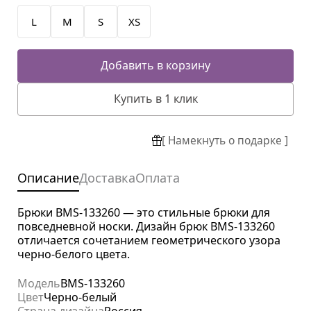
L
M
S
XS
Добавить в корзину
Купить в 1 клик
[ Намекнуть о подарке ]
Описание
Доставка
Оплата
Брюки BMS-133260 — это стильные брюки для
повседневной носки. Дизайн брюк BMS-133260
отличается сочетанием геометрического узора
черно-белого цвета.
Модель
BMS-133260
Цвет
Черно-белый
Страна дизайна
Россия