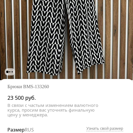
Брюки
BMS-133260
23 500
руб.
В связи с частым изменением валютного
курса, просим вас уточнять финальную
цену у менеджера.
Узнать свой размер
Размер
RUS