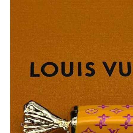
Ювелирные украшения
Кольца
Колье
Браслеты
Серьги
Броши