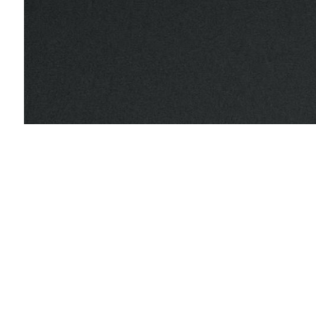
получила,убедилась в обратном)Бижутерия
замечательная,спасибо)
Юлия
Качество одежды очень хорошее, осталась
довольна.