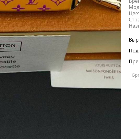
Бре
Мод
Цве
Стр
Наз
Выр
Под
Пре
Бре
Юлия
Добрый день!Огромное спасибо!!!Я тебе
благодарна,ты самая самая!!!Сумочка
прекрасна!