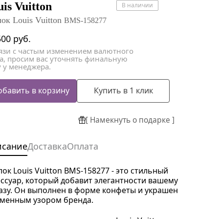
атки
атки
is Vuitton
В наличии
лок Louis Vuitton
BMS-158277
500
руб.
вязи с частым изменением валютного
са, просим вас уточнять финальную
 у менеджера.
обавить в корзину
Купить в 1 клик
[ Намекнуть о подарке ]
исание
Доставка
Оплата
лок Louis Vuitton BMS-158277 - это стильный
ессуар, который добавит элегантности вашему
азу. Он выполнен в форме конфеты и украшен
менным узором бренда.