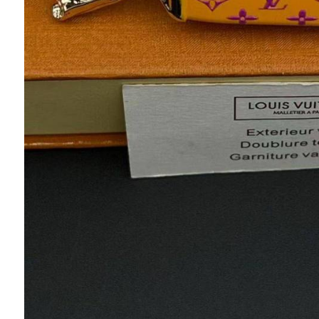
Анна. Киев
Недавно заказывала браслет.Очень довольна
заказом)с начала даже не думала что он
будет так похож на оригинал,но когда