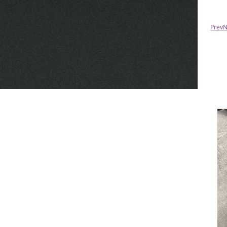
Prev
N