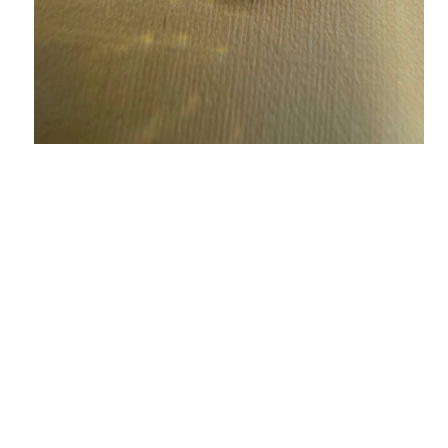
Екатерина
Купила у Вас сарафан. Всем довольна:
качество, размер, цвет. И доставка
порадовала. Заказ пришел быстро. Теперь я
Ваш постоянный покупатель.
Ксения
Спасибо большое за доставку и
обслуживание!Кеды очень понравились!
Хорошая работа курьера,прибыл во время и
был очень вежлив)Буду советовать Вас своим
друзьям и знакомым!))