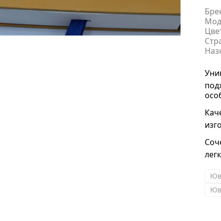
Бре
Мод
Цве
Стр
Наз
Уни
под
осо
Кач
изг
Соч
лег
Юв
Юв