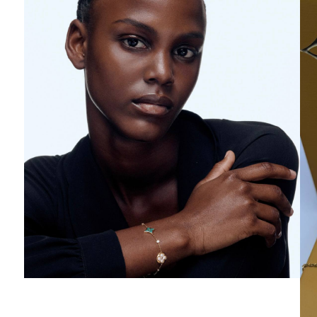
Ювелирные украшения
Кольца
Колье
Браслеты
Серьги
Броши