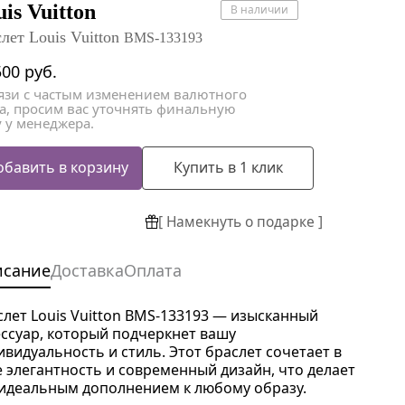
атки
атки
is Vuitton
В наличии
лет Louis Vuitton
BMS-133193
500
руб.
вязи с частым изменением валютного
са, просим вас уточнять финальную
 у менеджера.
обавить в корзину
Купить в 1 клик
[ Намекнуть о подарке ]
исание
Доставка
Оплата
слет Louis Vuitton BMS-133193 — изысканный
ессуар, который подчеркнет вашу
ивидуальность и стиль. Этот браслет сочетает в
е элегантность и современный дизайн, что делает
 идеальным дополнением к любому образу.