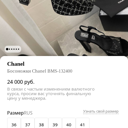
Chanel
Босоножки Chanel
BMS-132400
24 000
руб.
В связи с частым изменением валютного
курса, просим вас уточнять финальную
цену у менеджера.
Узнать свой размер
Размер
RUS
36
37
38
39
40
41