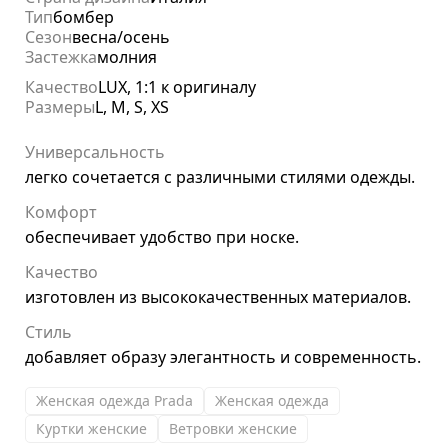
Тип
бомбер
Сезон
весна/осень
Застежка
молния
Качество
LUX, 1:1 к оригиналу
Размеры
L, M, S, XS
Универсальность
легко сочетается с различными стилями одежды.
Комфорт
обеспечивает удобство при носке.
Качество
изготовлен из высококачественных материалов.
Стиль
добавляет образу элегантность и современность.
Женская одежда Prada
Женская одежда
Куртки женские
Ветровки женские