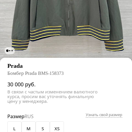
Prada
Бомбер Prada
BMS-158373
30 000
руб.
В связи с частым изменением валютного
курса, просим вас уточнять финальную
цену у менеджера.
Узнать свой размер
Размер
RUS
L
M
S
XS