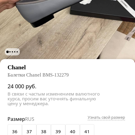
Chanel
Балетки Chanel
BMS-132279
24 000
руб.
В связи с частым изменением валютного
курса, просим вас уточнять финальную
цену у менеджера.
Узнать свой размер
Размер
RUS
36
37
38
39
40
41