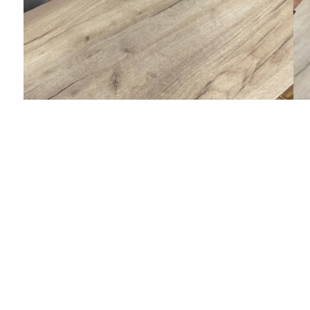
Кристина
Купила постельное Etro, качество шикарное
!!! Спасибо за красивую упаковку !)