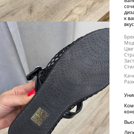
Бал
соч
диз
к в
вкус
Бре
Мод
Цве
Стр
Зас
Сти
Кач
Раз
Уни
Ком
кон
Выс
Лег