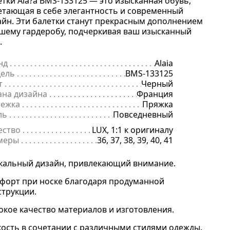
етки Ala?a BMS-133125 — это изысканная обувь,
етающая в себе элегантность и современный
айн. Эти балетки станут прекрасным дополнением
ашему гардеробу, подчеркивая ваш изысканный
.
нд
. . . . . . . . . . . . . . . . . . . . . . . . . . . . . . . . . . . . . . . . . . . . . . . . . . . . . .
Alaia
ель
. . . . . . . . . . . . . . . . . . . . . . . . . . . . . . . . . . . . . . . . . . . . . . . . . . . . 
BMS-133125
т
. . . . . . . . . . . . . . . . . . . . . . . . . . . . . . . . . . . . . . . . . . . . . . . . . . . . . . .
Черный
ана дизайна
. . . . . . . . . . . . . . . . . . . . . . . . . . . . . . . . . . . . . . . . . . . . 
Франция
тежка
. . . . . . . . . . . . . . . . . . . . . . . . . . . . . . . . . . . . . . . . . . . . . . . . . . .
Пряжка
ль
. . . . . . . . . . . . . . . . . . . . . . . . . . . . . . . . . . . . . . . . . . . . . . . . . . . . . .
Повседневный
ество
. . . . . . . . . . . . . . . . . . . . . . . . . . . . . . . . . . . . . . . . . . . . . . . . . . .
LUX, 1:1 к оригиналу
меры
. . . . . . . . . . . . . . . . . . . . . . . . . . . . . . . . . . . . . . . . . . . . . . . . . . . 
36, 37, 38, 39, 40, 41
кальный дизайн, привлекающий внимание.
форт при носке благодаря продуманной
струкции.
окое качество материалов и изготовления.
кость в сочетании с различными стилями одежды.