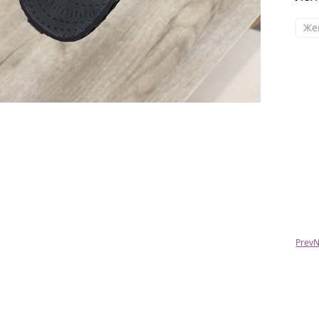
Же
Ольга
Наташа,добрый день!Посылочку
доставили.Все очень понравилось.Качество
как всегда супер!!!Спасибо)
Prev
N