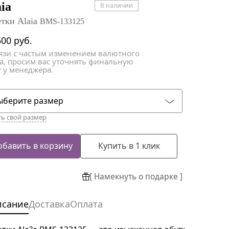
атки
атки
aia
В наличии
етки Alaia
BMS-133125
500
руб.
вязи с частым изменением валютного
са, просим вас уточнять финальную
 у менеджера.
ыберите размер
ть свой размер
обавить в корзину
Купить в 1 клик
[ Намекнуть о подарке ]
исание
Доставка
Оплата