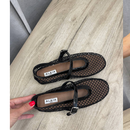
Ювелирные украшения
Кольца
Колье
Браслеты
Серьги
Броши