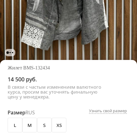
Жилет
BMS-132434
14 500
руб.
В связи с частым изменением валютного
курса, просим вас уточнять финальную
цену у менеджера.
Узнать свой размер
Размер
RUS
L
M
S
XS