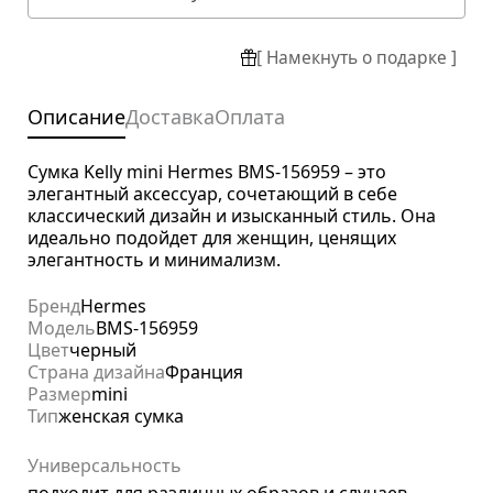
[ Намекнуть о подарке ]
Описание
Доставка
Оплата
Сумка Kelly mini Hermes BMS-156959 – это
элегантный аксессуар, сочетающий в себе
классический дизайн и изысканный стиль. Она
идеально подойдет для женщин, ценящих
элегантность и минимализм.
Бренд
Hermes
Модель
BMS-156959
Цвет
черный
Страна дизайна
Франция
Размер
mini
Тип
женская сумка
Универсальность