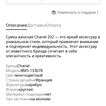
[ Намекнуть о подарке ]
Описание
Доставка
Оплата
Сумка женская Chanel 202 — это яркий аксессуар в
уникальном стиле, который привлечет внимание
и подчеркнет индивидуальность. Этот аксессуар
от известного бренда сочетает в себе
элегантность и креативность.
Бренд
Chanel
Модель
BMS-133678
Цвет
многоцветный
Страна дизайна
Франция
Фурнитура
серебро
Форма
круглая
Материал подкладки
нет
Тип застежки
на молнии