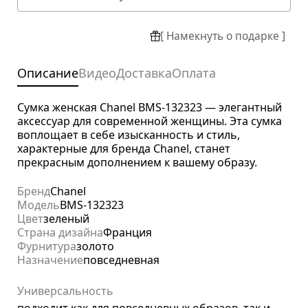
[ Намекнуть о подарке ]
Описание
Видео
Доставка
Оплата
Сумка женская Chanel BMS-132323 — элегантный
аксессуар для современной женщины. Эта сумка
воплощает в себе изысканность и стиль,
характерные для бренда Chanel, станет
прекрасным дополнением к вашему образу.
Бренд
Chanel
Модель
BMS-132323
Цвет
зеленый
Страна дизайна
Франция
Фурнитура
золото
Назначение
повседневная
Универсальность