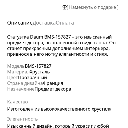
[ Намекнуть о подарке ]
Описание
Доставка
Оплата
Статуэтка Daum BMS-157827 – это изысканный
предмет декора, выполненный в виде слона. Он
станет прекрасным дополнением интерьера,
привнося в него нотку элегантности и стиля.
Модель
BMS-157827
Материал
Хрусталь
Цвет
Прозрачный
Страна дизайна
Франция
Назначение
Предмет декора
Качество
Изготовлен из высококачественного хрусталя.
Элегантность
Изысканный дизайн, который украсит любой