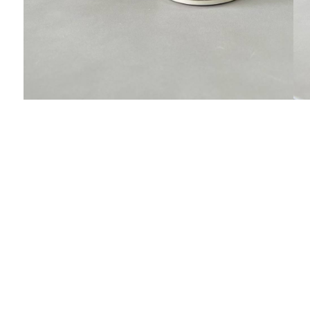
Сергей
Наталья ,по размеру все подошло.Спасибо!!!