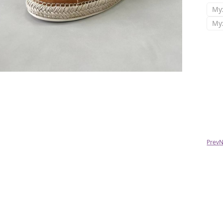
Му
Му
Оля
Спасибо за супер быструю доставку!
Prev
N