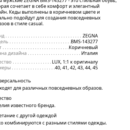
ы мужские ZEGNA BMS-143277 - это стильная обувь,
орая сочетает в себе комфорт и элегантный
айн. Кеды выполнены в коричневом цвете и
ально подойдут для создания повседневных
зов в стиле casual.
нд
. . . . . . . . . . . . . . . . . . . . . . . . . . . . . . . . . . . . . . . . . . . . . . . . . . . . . .
ZEGNA
ель
. . . . . . . . . . . . . . . . . . . . . . . . . . . . . . . . . . . . . . . . . . . . . . . . . . . . 
BMS-143277
т
. . . . . . . . . . . . . . . . . . . . . . . . . . . . . . . . . . . . . . . . . . . . . . . . . . . . . . .
Коричневый
ана дизайна
. . . . . . . . . . . . . . . . . . . . . . . . . . . . . . . . . . . . . . . . . . . . 
Италия
ество
. . . . . . . . . . . . . . . . . . . . . . . . . . . . . . . . . . . . . . . . . . . . . . . . . . .
LUX, 1:1 к оригиналу
меры
. . . . . . . . . . . . . . . . . . . . . . . . . . . . . . . . . . . . . . . . . . . . . . . . . . . 
40, 41, 42, 43, 44, 45
версальность
ходят для различных повседневных образов.
ество
елия известного бренда.
етание с другой одеждой
ко комбинируются с разными стилями одежды.