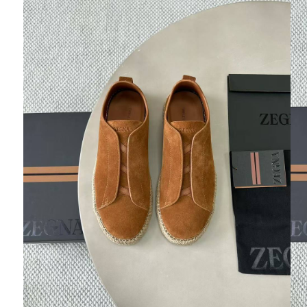
Ювелирные украшения
Кольца
Колье
Браслеты
Серьги
Броши