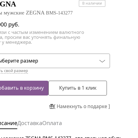
атки
атки
EGNA
В наличии
ы мужские ZEGNA
BMS-143277
000
руб.
вязи с частым изменением валютного
са, просим вас уточнять финальную
 у менеджера.
ыберите размер
ть свой размер
обавить в корзину
Купить в 1 клик
[ Намекнуть о подарке ]
исание
Доставка
Оплата