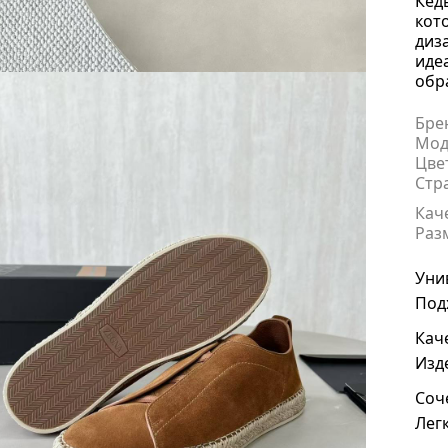
Кед
кот
диз
иде
обра
Бре
Мод
Цве
Стр
Кач
Раз
Уни
Под
Кач
Изд
Соч
Лег