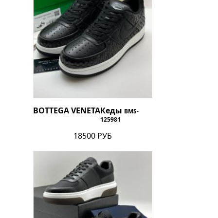
BOTTEGA VENETA
Кеды
BMS-
125981
18500 РУБ