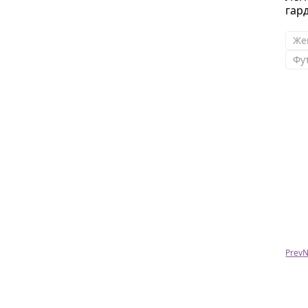
гар
Же
Фу
Татьяна
Наталья!Вы волшебница и исполняете
заветные желания!Сумочка просто
божественно хороша и роскошного
качества.Пахнет бутиков Chanel.Спасибо!!!
Prev
N