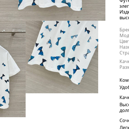
Фут
эле
Изд
выс
Бре
Мод
Цве
Наз
Стр
Кач
Раз
Ком
Удо
Кач
Выс
дол
Соч
Лег