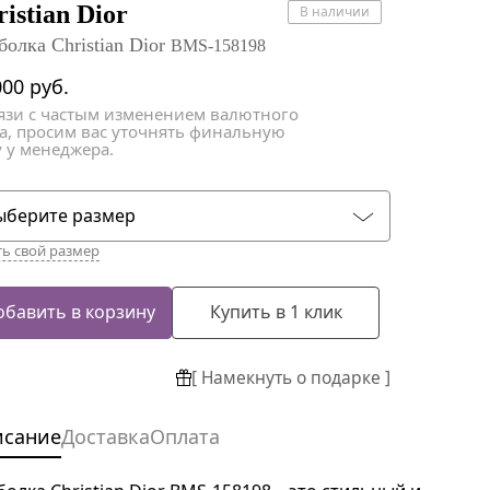
атки
атки
istian Dior
В наличии
болка Christian Dior
BMS-158198
000
руб.
вязи с частым изменением валютного
са, просим вас уточнять финальную
 у менеджера.
ыберите размер
ть свой размер
обавить в корзину
Купить в 1 клик
[ Намекнуть о подарке ]
исание
Доставка
Оплата