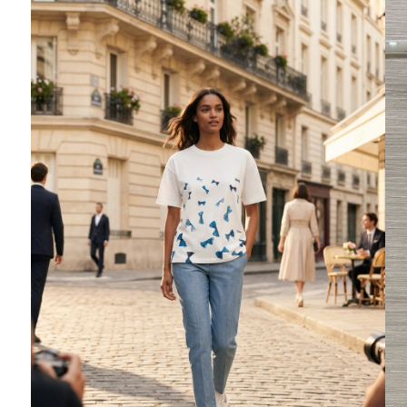
Ювелирные украшения
Кольца
Колье
Браслеты
Серьги
Броши