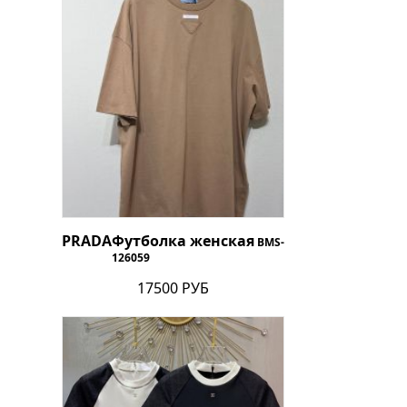
PRADA
Футболка женская
BMS-
126059
17500 РУБ