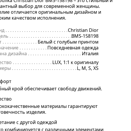
болка Christian Dior BMS-158198 – это стильный и
гантный выбор для современной женщины.
елие отличается оригинальным дизайном и
оким качеством исполнения.
нд
. . . . . . . . . . . . . . . . . . . . . . . . . . . . . . . . . . . . . . . . . . . . . . . . . . . . . .
Christian Dior
ель
. . . . . . . . . . . . . . . . . . . . . . . . . . . . . . . . . . . . . . . . . . . . . . . . . . . . 
BMS-158198
т
. . . . . . . . . . . . . . . . . . . . . . . . . . . . . . . . . . . . . . . . . . . . . . . . . . . . . . .
Белый с голубым принтом
начение
. . . . . . . . . . . . . . . . . . . . . . . . . . . . . . . . . . . . . . . . . . . . . . . .
Повседневная одежда
ана дизайна
. . . . . . . . . . . . . . . . . . . . . . . . . . . . . . . . . . . . . . . . . . . . 
Италия
ество
. . . . . . . . . . . . . . . . . . . . . . . . . . . . . . . . . . . . . . . . . . . . . . . . . . .
LUX, 1:1 к оригиналу
меры
. . . . . . . . . . . . . . . . . . . . . . . . . . . . . . . . . . . . . . . . . . . . . . . . . . . 
L, M, S, XS
форт
бный крой обеспечивает свободу движений.
ество
ококачественные материалы гарантируют
говечность изделия.
етание с другой одеждой
ко комбинируется с различными элементами